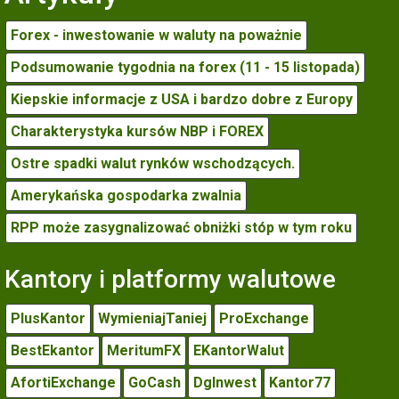
Forex - inwestowanie w waluty na poważnie
Podsumowanie tygodnia na forex (11 - 15 listopada)
Kiepskie informacje z USA i bardzo dobre z Europy
Charakterystyka kursów NBP i FOREX
Ostre spadki walut rynków wschodzących.
Amerykańska gospodarka zwalnia
RPP może zasygnalizować obniżki stóp w tym roku
Kantory i platformy walutowe
PlusKantor
WymieniajTaniej
ProExchange
BestEkantor
MeritumFX
EKantorWalut
AfortiExchange
GoCash
DgInwest
Kantor77